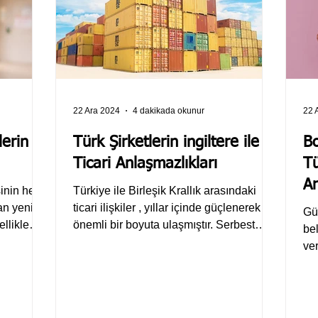
22 Ara 2024
4 dakikada okunur
22 
lerin
Türk Şirketlerin ingiltere ile
B
Ticari Anlaşmazlıkları
Tü
Ar
şinin hem
Türkiye ile Birleşik Krallık arasındaki
an yeni
ticari ilişkiler , yıllar içinde güçlenerek
Gü
ellikle
önemli bir boyuta ulaşmıştır. Serbest
be
ticaret...
ve
kiş