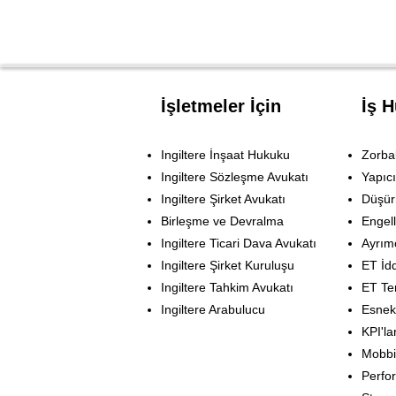
İşletmeler İçin
İş 
Ingiltere İnşaat Hukuku
Zorbal
Ingiltere Sözleşme Avukatı
Yapıcı
Ingiltere Şirket Avukatı
Düşür
Birleşme ve Devralma
Engell
Ingiltere Ticari Dava Avukatı
Ayrımc
Ingiltere Şirket Kuruluşu
ET İdd
Ingiltere Tahkim Avukatı
ET Te
Ingiltere Arabulucu
Esnek
KPI'la
Mobb
Perfo