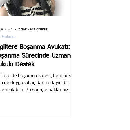
Eyl 2024
2 dakikada okunur
e Hukuku
giltere Boşanma Avukatı:
oşanma Sürecinde Uzman
ukuki Destek
giltere’de boşanma süreci, hem hukuki
m de duygusal açıdan zorlayıcı bir
em olabilir. Bu süreçte haklarınızı
uyacak ve sizi...