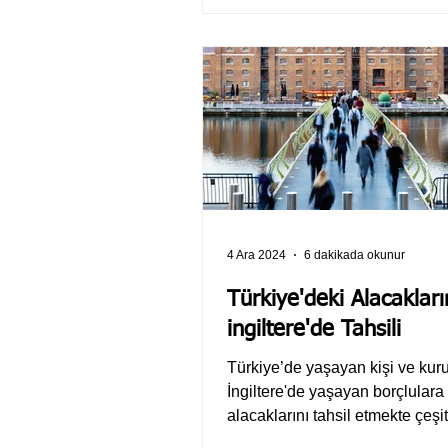
4 Ara 2024
6 dakikada okunur
Türkiye'deki Alacakları
ingiltere'de Tahsili
Türkiye’de yaşayan kişi ve kur
İngiltere'de yaşayan borçlulara 
alacaklarını tahsil etmekte çeşit
zorluklarla...