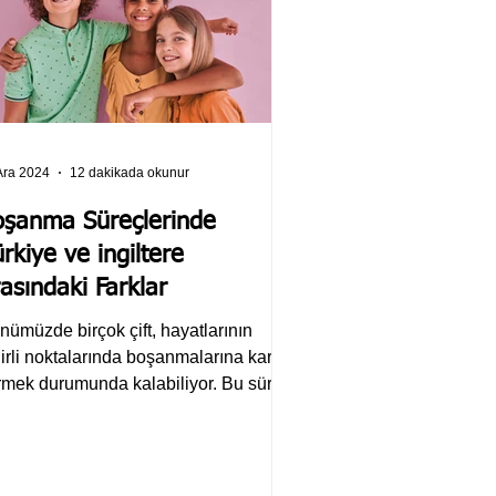
Ara 2024
12 dakikada okunur
oşanma Süreçlerinde
rkiye ve ingiltere
asındaki Farklar
nümüzde birçok çift, hayatlarının
lirli noktalarında boşanmalarına karar
rmek durumunda kalabiliyor. Bu süreç,
iden kişiye...