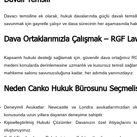
Davalı Temsili
Davacı temsiline ek olarak, hukuk davalarında güçlü davalı temsili 
savunmak için gayretle çalışır ve dava sürecinin her aşamasında hak
Dava Ortaklarımızla Çalışmak – RGF La
Kapsamlı hukuki desteği sağlamak için, güvenilir dava ortağımız RGF L
medeni konularda derinlemesine uzmanlık ve kusursuz temsil sağla
mahkeme salonu savunuculuğuna kadar, her adımda yanınızdayız.
Neden Canko Hukuk Bürosunu Seçmelis
Deneyimli Avukatlar: Newcastle ve Londra avukatlarımızdan olu
konusunda uzun yıllara dayanan deneyime sahiptir.
Kişiselleştirilmiş Hukuki Çözümler: Davanızın özel ihtiyaçlarını 
oluşturuyoruz.