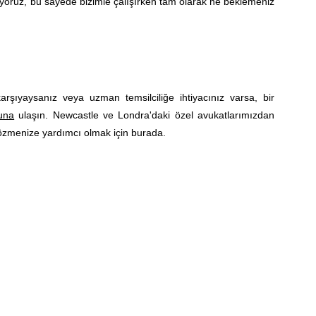
uyoruz, bu sayede bizimle çalışırken tam olarak ne beklemeniz
rşıyaysanız veya uzman temsilciliğe ihtiyacınız varsa, bir
una
ulaşın. Newcastle ve Londra'daki özel avukatlarımızdan
 çözmenize yardımcı olmak için burada.