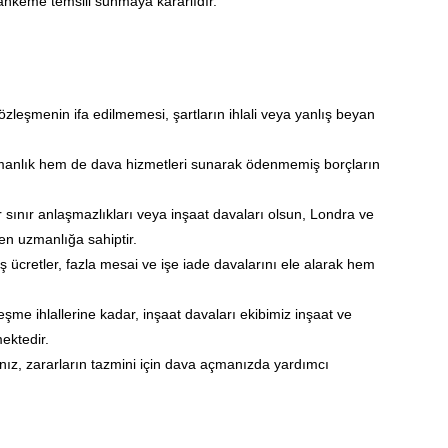
mahkeme temsili sunmaya kararlıdır.
özleşmenin ifa edilmemesi, şartların ihlali veya yanlış beyan
manlık hem de dava hizmetleri sunarak ödenmemiş borçların
ter sınır anlaşmazlıkları veya inşaat davaları olsun, Londra ve
en uzmanlığa sahiptir.
ş ücretler, fazla mesai ve işe iade davalarını ele alarak hem
me ihlallerine kadar, inşaat davaları ekibimiz inşaat ve
ektedir.
nız, zararların tazmini için dava açmanızda yardımcı