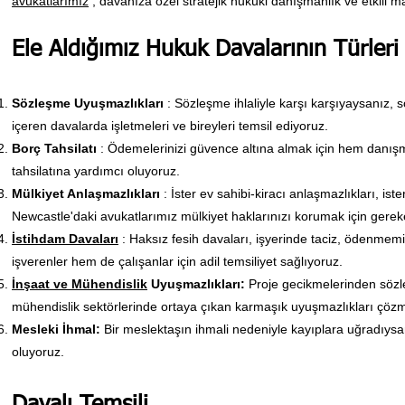
avukatlarımız
, davanıza özel stratejik hukuki danışmanlık ve etkili 
Ele Aldığımız Hukuk Davalarının Türleri
Sözleşme Uyuşmazlıkları
: Sözleşme ihlaliyle karşı karşıyaysanız, s
içeren davalarda işletmeleri ve bireyleri temsil ediyoruz.
Borç Tahsilatı
: Ödemelerinizi güvence altına almak için hem danış
tahsilatına yardımcı oluyoruz.
Mülkiyet Anlaşmazlıkları
: İster ev sahibi-kiracı anlaşmazlıkları, is
Newcastle'daki avukatlarımız mülkiyet haklarınızı korumak için gerek
İstihdam Davaları
: Haksız fesih davaları, işyerinde taciz, ödenmemi
işverenler hem de çalışanlar için adil temsiliyet sağlıyoruz.
İnşaat ve Mühendislik
Uyuşmazlıkları:
Proje gecikmelerinden sözleş
mühendislik sektörlerinde ortaya çıkan karmaşık uyuşmazlıkları çözm
Mesleki İhmal:
Bir meslektaşın ihmali nedeniyle kayıplara uğradıysa
oluyoruz.