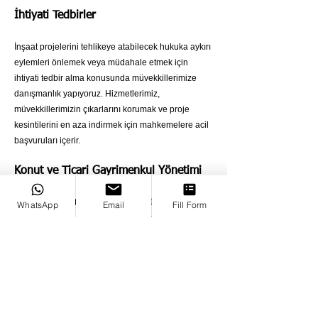
İhtiyati Tedbirler
İnşaat projelerini tehlikeye atabilecek hukuka aykırı
eylemleri önlemek veya müdahale etmek için
ihtiyati tedbir alma konusunda müvekkillerimize
danışmanlık yapıyoruz. Hizmetlerimiz,
müvekkillerimizin çıkarlarını korumak ve proje
kesintilerini en aza indirmek için mahkemelere acil
başvuruları içerir.
Konut ve Ticari Gayrimenkul Yönetimi
için Hukuki Destek
Canko Hukuk Bürosu
, konut
WhatsApp
Email
Fill Form
siteleri ve alışveriş merkezlerinin yönetimine
yönelik hukuki hizmetler sunmaktadır. Bu hizmetler,
yönetim planlarının hazırlanmasını, bağımsız bölüm
sahipleri arasındaki anlaşmazlıkların çözülmesini
ve kiracı ve mülk sahibi meseleleriyle ilgili hukuki
tavsiyeleri içermektedir. Potansiyel hukuki
sıkıntılardan kaçınmak için mülk yönetimi