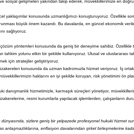
e sosyal gelişmeleri yakından takip ederek, müvekkillerimize en doğr
el yaklaşımlar konusunda uzmanlığımızı konuşturuyoruz. Özellikle son y
korunması büyük önem kazandı. Bu davalarda, en güncel ekonomik veriler
ını sağlıyoruz.
ık çözüm yöntemleri konusunda da geniş bir deneyime sahibiz. Özellikle
n tahkim yolunu etkin bir şekilde kullanıyoruz. Ulusal ve uluslararası t
 için stratejiler geliştiriyoruz.
zakereleri konusunda da uzman kadromuzla hizmet veriyoruz. İş ortaklık
de, müvekkillerimizin haklarını en iyi şekilde koruyan, risk yönetimini ön 
ki danışmanlık hizmetimizle, karmaşık süreçleri yönetiyor, müvekkilleri
zakerelerine, resmi kurumlarla yapılacak işlemlerden, çalışanların d
ünyasında, sizlere geniş bir yelpazede profesyonel hukuki hizmet sunu
s anlaşmazlıklarına, enflasyon davalarından şirket birleşmelerine kad