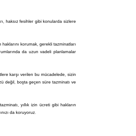
rı, haksız fesihler gibi konularda sizlere
n haklarını korumak, gerekli tazminatları
durumlarında da uzun vadeli planlamalar
lere karşı verilen bu mücadelede, sizin
ü değil, boşta geçen süre tazminatı ve
minatı, yıllık izin ücreti gibi hakların
ınızı da koruyoruz.