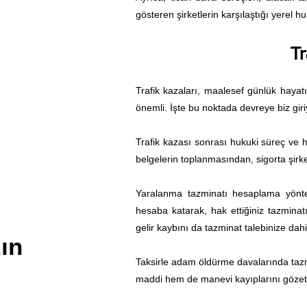
gösteren şirketlerin karşılaştığı yerel 
Tr
Trafik kazaları, maalesef günlük hayatı
önemli. İşte bu noktada devreye biz giri
Trafik kazası sonrası hukuki süreç ve ha
belgelerin toplanmasından, sigorta şirk
Yaralanma tazminatı hesaplama yöntem
hesaba katarak, hak ettiğiniz tazminat
gelir kaybını da tazminat talebinize dahi
ın
Taksirle adam öldürme davalarında tazmi
maddi hem de manevi kayıplarını gözete