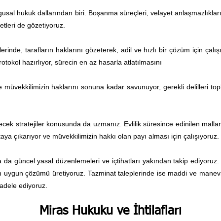
usal hukuk dallarından biri. Boşanma süreçleri, velayet anlaşmazlıkları
etleri de gözetiyoruz.
inde, tarafların haklarını gözeterek, adil ve hızlı bir çözüm için çalı
otokol hazırlıyor, sürecin en az hasarla atlatılmasını
müvekkilimizin haklarını sonuna kadar savunuyor, gerekli delilleri to
necek stratejiler konusunda da uzmanız. Evlilik süresince edinilen malları
taya çıkarıyor ve müvekkilimizin hakkı olan payı alması için çalışıyoruz.
da güncel yasal düzenlemeleri ve içtihatları yakından takip ediyoruz. Y
uygun çözümü üretiyoruz. Tazminat taleplerinde ise maddi ve manevi ka
adele ediyoruz.
Miras Hukuku ve İhtilafları