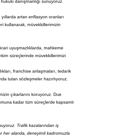
u hukuki danışmanlığı sunuyoruz.
ıllarda artan enflasyon oranları
i kullanarak, müvekkillerimizin
 ticari uyuşmazlıklarda, mahkeme
ahkim süreçlerinde müvekkillerimizi
ları, franchise anlaşmaları, tedarik
planda tutan sözleşmeler hazırlıyoruz.
mizin çıkarlarını koruyoruz. Due
urumuna kadar tüm süreçlerde kapsamlı
yoruz. Trafik kazalarından iş
ar her alanda, deneyimli kadromuzla