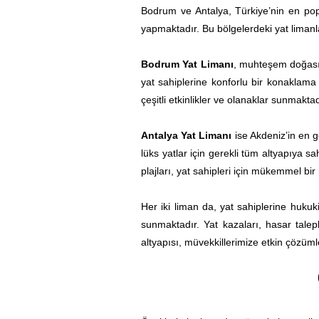
Bodrum ve Antalya, Türkiye’nin en popü
yapmaktadır. Bu bölgelerdeki yat limanl
Bodrum Yat Limanı
, muhteşem doğası v
yat sahiplerine konforlu bir konaklam
çeşitli etkinlikler ve olanaklar sunmaktad
Antalya Yat Limanı
ise Akdeniz’in en g
lüks yatlar için gerekli tüm altyapıya s
plajları, yat sahipleri için mükemmel bi
Her iki liman da, yat sahiplerine hukuk
sunmaktadır. Yat kazaları, hasar talep
altyapısı, müvekkillerimize etkin çözü