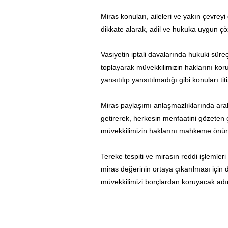
Miras konuları, aileleri ve yakın çevre
dikkate alarak, adil ve hukuka uygun çö
Vasiyetin iptali davalarında hukuki süreç o
toplayarak müvekkilimizin haklarını koruy
yansıtılıp yansıtılmadığı gibi konuları titi
Miras paylaşımı anlaşmazlıklarında arab
getirerek, herkesin menfaatini gözete
müvekkilimizin haklarını mahkeme önü
Tereke tespiti ve mirasın reddi işlemler
miras değerinin ortaya çıkarılması için 
müvekkilimizi borçlardan koruyacak adım