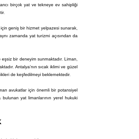
ancı birçok yat ve tekneye ev sahipliği
ir.
 için geniş bir hizmet yelpazesi sunarak,
 aynı zamanda yat turizmi açısından da
 de eşsiz bir deneyim sunmaktadır. Liman,
ktadır. Antalya’nın sıcak iklimi ve güzel
likleri de keşfedilmeyi beklemektedir.
man avukatlar için önemli bir potansiyel
a bulunan yat limanlarının yerel hukuki
k