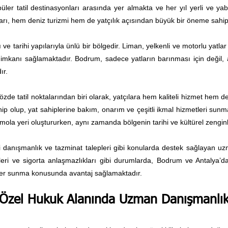
ler tatil destinasyonları arasında yer almakta ve her yıl yerli ve yab
arı, hem deniz turizmi hem de yatçılık açısından büyük bir öneme sahipt
e tarihi yapılarıyla ünlü bir bölgedir. Liman, yelkenli ve motorlu yatlar
a imkanı sağlamaktadır. Bodrum, sadece yatların barınması için değil,
ır.
özde tatil noktalarından biri olarak, yatçılara hem kaliteli hizmet hem
ahip olup, yat sahiplerine bakım, onarım ve çeşitli ikmal hizmetleri sunma
r mola yeri oluştururken, aynı zamanda bölgenin tarihi ve kültürel zengin
i danışmanlık ve tazminat talepleri gibi konularda destek sağlayan uz
leri ve sigorta anlaşmazlıkları gibi durumlarda, Bodrum ve Antalya’d
mler sunma konusunda avantaj sağlamaktadır.
Özel Hukuk Alanında Uzman Danışmanlı