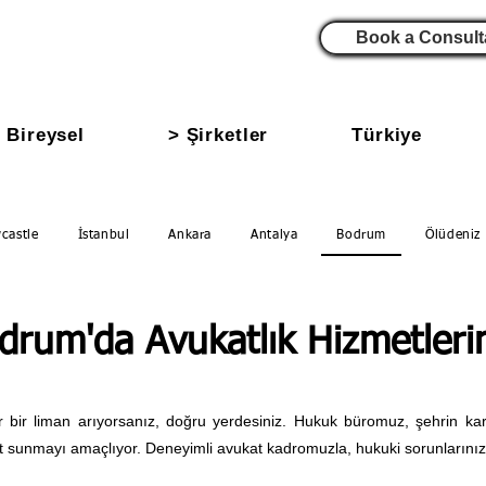
Book a Consult
 Bireysel
> Şirketler
Türkiye
castle
İstanbul
Ankara
Antalya
Bodrum
Ölüdeniz
drum'da Avukatlık Hizmetleri
bir liman arıyorsanız, doğru yerdesiniz. Hukuk büromuz, şehrin kar
et sunmayı amaçlıyor. Deneyimli avukat kadromuzla, hukuki sorunlarını