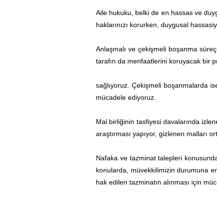
Aile hukuku, belki de en hassas ve duyg
haklarınızı korurken, duygusal hassasiy
Anlaşmalı ve çekişmeli boşanma süreçler
tarafın da menfaatlerini koruyacak bir pr
sağlıyoruz. Çekişmeli boşanmalarda ise 
mücadele ediyoruz.
Mal birliğinin tasfiyesi davalarında izle
araştırması yapıyor, gizlenen malları or
Nafaka ve tazminat talepleri konusunda 
konularda, müvekkilimizin durumuna en 
hak edilen tazminatın alınması için müc