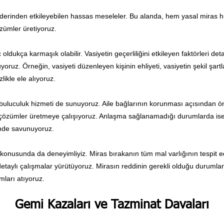
yi derinden etkileyebilen hassas meseleler. Bu alanda, hem yasal miras
zümler üretiyoruz.
ldukça karmaşık olabilir. Vasiyetin geçerliliğini etkileyen faktörleri detayl
oruz. Örneğin, vasiyeti düzenleyen kişinin ehliyeti, vasiyetin şekil şart
zlikle ele alıyoruz.
uluculuk hizmeti de sunuyoruz. Aile bağlarının korunması açısından öne
n çözümler üretmeye çalışıyoruz. Anlaşma sağlanamadığı durumlarda is
nde savunuyoruz.
i konusunda da deneyimliyiz. Miras bırakanın tüm mal varlığının tespit e
detaylı çalışmalar yürütüyoruz. Mirasın reddinin gerekli olduğu durumlar
ları atıyoruz.
Gemi Kazaları ve Tazminat Davaları