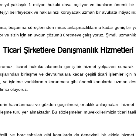
e her yıl yaklaşık 1 milyon hukuki dava açılıyor ve bunların önemli 
tejiyi belirleyecek ve haklarınızı koruyacak uzman bir avukata ihtiyacını
rına, boşanma süreçlerinden miras anlaşmazlıklarına kadar geniş bir ye
yor ve sizin için en uygun çözümü üretmeye çalışıyoruz. Şimdi, uzmanlık
Ticari Şirketlere Danışmanlık Hizmetleri
omuz, ticaret hukuku alanında geniş bir hizmet yelpazesi sunarak şi
luşlarından birleşme ve devralmalara kadar çeşitli ticari işlemler için
ı, ve işletme varlıklarının korunması gibi önemli konularda uzman des
ımcı oluyoruz​.
erin hazırlanması ve gözden geçirilmesi, ortaklık anlaşmaları, hizmet s
sözleşme türü yer almaktadır. Bu sözleşmeler, müvekkillerimizin ticari fa
ahsili, ve borç tahsilatı gibi konularda da deneyimli bir ekiple hizmet