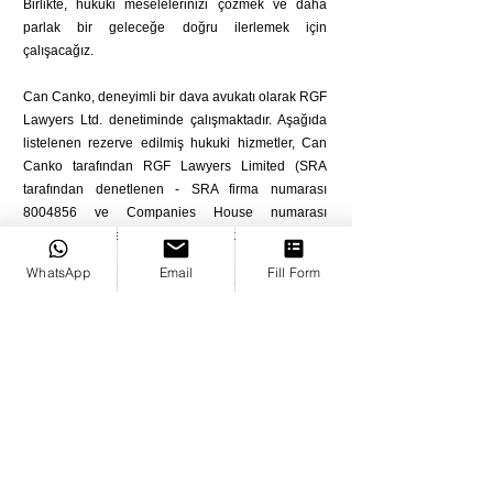
Birlikte, hukuki meselelerinizi çözmek ve daha
parlak bir geleceğe doğru ilerlemek için
çalışacağız.
Can Canko, deneyimli bir dava avukatı olarak RGF
Lawyers Ltd. denetiminde çalışmaktadır. Aşağıda
listelenen rezerve edilmiş hukuki hizmetler, Can
Canko tarafından RGF Lawyers Limited (SRA
tarafından denetlenen - SRA firma numarası
8004856 ve Companies House numarası
14920678) gözetiminde yürütülmektedir.
WhatsApp
Email
Fill Form
İletişim Formu
Bizimle iletişime geçmek için lütfen 
formu doldurun. Mesajınız derhal ve 
gizlice cevaplanacaktır. Ayrıca 
info@canko.co.uk
 adresinden e-posta 
yoluyla da bize ulaşabilirsiniz. 
Legal Aid 
hizmetimiz yoktur.
İsim
*