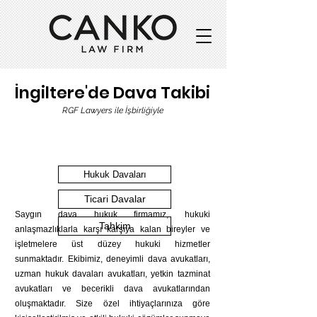
İngiltere'de Dava Takibi
RGF Lawyers ile İşbirliğiyle
Hukuk Davaları
Ticari Davalar
Saygın dava hukuk firmamız, hukuki
Tahkim
anlaşmazlıklarla karşı karşıya kalan bireyler ve
işletmelere üst düzey hukuki hizmetler
sunmaktadır. Ekibimiz, deneyimli dava avukatları,
uzman hukuk davaları avukatları, yetkin tazminat
avukatları ve becerikli dava avukatlarından
oluşmaktadır. Size özel ihtiyaçlarınıza göre