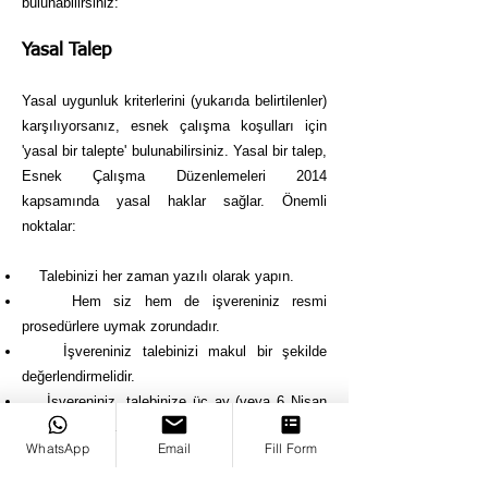
bulunabilirsiniz:
Yasal Talep
Yasal uygunluk kriterlerini (yukarıda belirtilenler)
karşılıyorsanız, esnek çalışma koşulları için
'yasal bir talepte' bulunabilirsiniz. Yasal bir talep,
Esnek Çalışma Düzenlemeleri 2014
kapsamında yasal haklar sağlar. Önemli
noktalar:
Talebinizi her zaman yazılı olarak yapın.
Hem siz hem de işvereniniz resmi
prosedürlere uymak zorundadır.
İşvereniniz talebinizi makul bir şekilde
değerlendirmelidir.
İşvereniniz, talebinize üç ay (veya 6 Nisan
2024'ten sonra iki ay) içinde yazılı olarak yanıt
WhatsApp
Email
Fill Form
vermelidir.