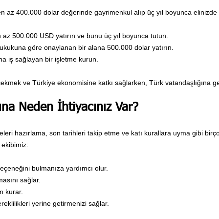
n az 400.000 dolar değerinde gayrimenkul alıp üç yıl boyunca elinizde 
 az 500.000 USD yatırın ve bunu üç yıl boyunca tutun.
ukukuna göre onaylanan bir alana 500.000 dolar yatırın.
a iş sağlayan bir işletme kurun.
çekmek ve Türkiye ekonomisine katkı sağlarken, Türk vatandaşlığına geçi
ına Neden İhtiyacınız Var?
eri hazırlama, son tarihleri takip etme ve katı kurallara uyma gibi birç
 ekibimiz:
eçeneğini bulmanıza yardımcı olur.
masını sağlar.
im kurar.
klilikleri yerine getirmenizi sağlar.