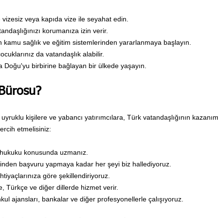
 vizesiz veya kapıda vize ile seyahat edin.
andaşlığınızı korumanıza izin verir.
n kamu sağlık ve eğitim sistemlerinden yararlanmaya başlayın.
çocuklarınız da vatandaşlık alabilir.
a Doğu'yu birbirine bağlayan bir ülkede yaşayın.
Bürosu?
yruklu kişilere ve yabancı yatırımcılara, Türk vatandaşlığının kazan
rcih etmelisiniz:
k hukuku konusunda uzmanız.
ğinden başvuru yapmaya kadar her şeyi biz hallediyoruz.
ihtiyaçlarınıza göre şekillendiriyoruz.
e, Türkçe ve diğer dillerde hizmet verir.
kul ajansları, bankalar ve diğer profesyonellerle çalışıyoruz.