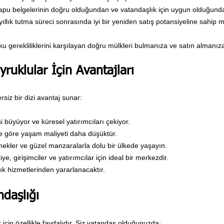
pu belgelerinin doğru olduğundan ve vatandaşlık için uygun olduğund
lık tutma süreci sonrasında iyi bir yeniden satış potansiyeline sahip mü
 gerekliliklerini karşılayan doğru mülkleri bulmanıza ve satın almanıza 
ruklular İçin Avantajları
rsiz bir dizi avantaj sunar:
büyüyor ve küresel yatırımcıları çekiyor.
ne göre yaşam maliyeti daha düşüktür.
emekler ve güzel manzaralarla dolu bir ülkede yaşayın.
ye, girişimciler ve yatırımcılar için ideal bir merkezdir.
ğlık hizmetlerinden yararlanacaktır.
ndaşlığı
 için özellikle faydalıdır. Siz vatandaş olduğunuzda: