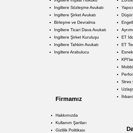
Ingiltere İnşaat Hukuku
Zorbal
Ingiltere Sözleşme Avukatı
Yapıcı
Ingiltere Şirket Avukatı
Düşür
Birleşme ve Devralma
Engell
Ingiltere Ticari Dava Avukatı
Ayrımc
Ingiltere Şirket Kuruluşu
ET İdd
Ingiltere Tahkim Avukatı
ET Te
Ingiltere Arabulucu
Esnek
KPI'la
Mobb
Perfo
Stres
Uzlaş
İhbarc
Firmamız
Hakkımızda
Kullanım Şartları
D
Gizlilik Politikası