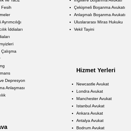
ık ve Taciz
Ingiltere Boşanma Avukatı
 Fesih
Çekişmeli Boşanma Avukatı
meler
Anlaşmalı Boşanma Avukatı
i Ayrımcılığı
Uluslararası Miras Hukuku
ılık İddiaları
Vekil Tayini
iaları
myizleri
 Çalışma
r
ing
Hizmet Yerleri
rmans
 ve Depresyon
Newcastle Avukat
ma Anlaşması
Londra Avukat
ılık
Manchester Avukat
Istanbul Avukat
Ankara Avukat
Antalya Avukat
ava
Bodrum Avukat