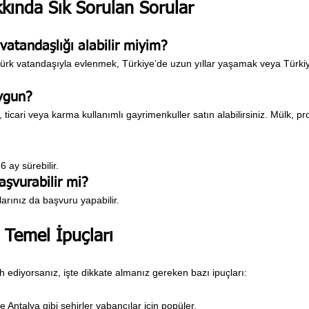
kkında Sık Sorulan Sorular
atandaşlığı alabilir miyim?
 Türk vatandaşıyla evlenmek, Türkiye’de uzun yıllar yaşamak veya Türkiy
ygun?
icari veya karma kullanımlı gayrimenkuller satın alabilirsiniz. Mülk, prog
6 ay sürebilir.
aşvurabilir mi?
larınız da başvuru yapabilir.
 Temel İpuçları
h ediyorsanız, işte dikkate almanız gereken bazı ipuçları:
 Antalya gibi şehirler yabancılar için popüler.