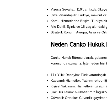
Vizesiz Seyahat: 110'dan fazla ülkeye
Çifte Vatandaşlık: Türkiye, mevcut vat
Kamu Hizmetlerine Erişim: Türkiye’ni
Aile Dahil: Eşiniz ve 18 yaş altındaki 
Stratejik Konum: Avrupa, Asya ve Ort
Neden Canko Hukuk 
Canko Hukuk Bürosu olarak, yabancı u
konusunda uzmanız. İşte neden bizi te
17+ Yıllık Deneyim: Türk vatandaşlı
Kapsamlı Hizmetler: Yatırım rehberli
Kişisel Yaklaşım: Hizmetlerimizi sizin 
Çok Dilli Takım: Avukatlarımız İngilizc
Güvenilir Ortaklar: Güvenilir gayrimen