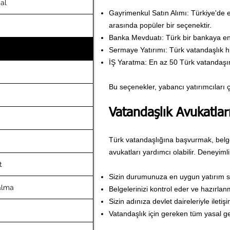
al
Gayrimenkul Satın Alımı: Türkiye'de e
arasında popüler bir seçenektir.
Banka Mevduatı: Türk bir bankaya en
Sermaye Yatırımı: Türk vatandaşlık h
İŞ Yaratma: En az 50 Türk vatandaşın
Bu seçenekler, yabancı yatırımcıları 
Vatandaşlık Avukatlar
Türk vatandaşlığına başvurmak, belgel
avukatları yardımcı olabilir. Deneyimli
t
Sizin durumunuza en uygun yatırım s
alma
Belgelerinizi kontrol eder ve hazırlan
Sizin adınıza devlet daireleriyle iletiş
Vatandaşlık için gereken tüm yasal gere