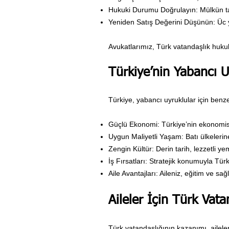
Hukuki Durumu Doğrulayın: Mülkün ta
Yeniden Satış Değerini Düşünün: Üc yıl
Avukatlarımız, Türk vatandaşlık hukuku
Türkiye’nin Yabancı Uy
Türkiye, yabancı uyruklular için benze
Güçlü Ekonomi: Türkiye’nin ekonomisi 
Uygun Maliyetli Yaşam: Batı ülkeleri
Zengin Kültür: Derin tarih, lezzetli y
İş Fırsatları: Stratejik konumuyla Türki
Aile Avantajları: Aileniz, eğitim ve sa
Aileler İçin Türk Vata
Türk vatandaşlığının kazanımı, aileler