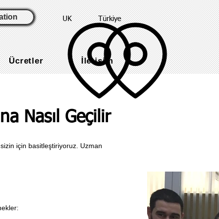
ation
UK
Türkiye
Ücretler
İletişim
na Nasıl Geçilir
izin için basitleştiriyoruz. Uzman
nekler: