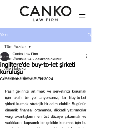
Yazı
Tüm Yazılar
Canko Law Firm
Tüm Yazılar
28 Nis 2024
2 dakikada okunur
ingiltere'de buy-to-let şirketi
Aile Hukuku
kuruluşu
ingiltere sirket kurulusu
Güncelleme tarihi:
7 Eki 2024
Pasif gelirinizi artırmak ve servetinizi korumak 
için akıllı bir yol arıyorsanız, bir Buy-to-Let 
şirketi kurmak stratejik bir adım olabilir. Bugünün 
dinamik finansal ortamında, dikkatli yatırımcılar 
vergi avantajlarını en üst düzeye çıkarmak ve 
varlıklarını kapsamlı bir şekilde korumak için bu 