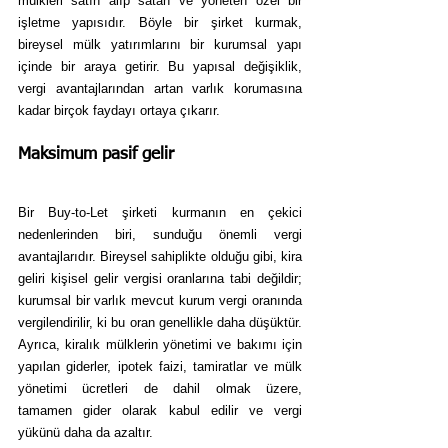
mülkleri satın alıp satan ve yöneten özel bir 
işletme yapısıdır. Böyle bir şirket kurmak, 
bireysel mülk yatırımlarını bir kurumsal yapı 
içinde bir araya getirir. Bu yapısal değişiklik, 
vergi avantajlarından artan varlık korumasına 
kadar birçok faydayı ortaya çıkarır.
Maksimum pasif gelir
Bir Buy-to-Let şirketi kurmanın en çekici 
nedenlerinden biri, sunduğu önemli vergi 
avantajlarıdır. Bireysel sahiplikte olduğu gibi, kira 
geliri kişisel gelir vergisi oranlarına tabi değildir; 
kurumsal bir varlık mevcut kurum vergi oranında 
vergilendirilir, ki bu oran genellikle daha düşüktür. 
Ayrıca, kiralık mülklerin yönetimi ve bakımı için 
yapılan giderler, ipotek faizi, tamiratlar ve mülk 
yönetimi ücretleri de dahil olmak üzere, 
tamamen gider olarak kabul edilir ve vergi 
yükünü daha da azaltır.