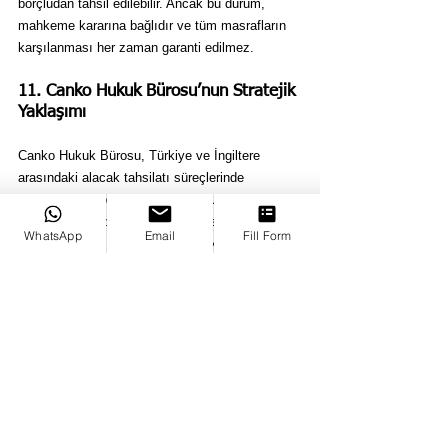
borçludan tahsil edilebilir. Ancak bu durum, 
mahkeme kararına bağlıdır ve tüm masrafların 
karşılanması her zaman garanti edilmez.
11. Canko Hukuk Bürosu’nun Stratejik 
Yaklaşımı
Canko Hukuk Bürosu, Türkiye ve İngiltere 
arasındaki alacak tahsilatı süreçlerinde 
uzmanlaşmış bir ekibe sahiptir. Bununla birlikte 
Müvekkillerimizin alacaklarını tahsil ederken şu 
WhatsApp
Email
Fill Form
stratejik yaklaşımları benimsemekteyiz:
a. İki Hukuk Sistemine Uyum
Türk ve İngiliz hukuk sistemlerini detaylıca bilen 
avukatlarımız, her iki ülkede de geçerli hukuki 
prosedürlere uygun hareket ederek 
müşterilerimizin haklarını korur.
b. Etkin İletişim ve Müzakere