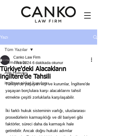
Yazı
Tüm Yazılar
Canko Law Firm
Tüm Yazılar
4 Ara 2024
6 dakikada okunur
Türkiye'deki Alacakların
Aile Hukuku
ingiltere'de Tahsili
ingiltere sirket kurulusu
Türkiye’de yaşayan kişi ve kurumlar, İngiltere'de 
yaşayan borçlulara karşı alacaklarını tahsil 
etmekte çeşitli zorluklarla karşılaşabilir.
İki farklı hukuk sisteminin varlığı, uluslararası 
prosedürlerin karmaşıklığı ve dil bariyeri gibi 
faktörler, süreci daha da karmaşık hale 
getirebilir. Ancak doğru hukuki adımlar 